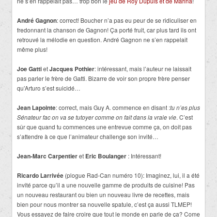
ne s’en rappelait pas… trop bon le
jeu de Roy Dupuis et de Marina
!
André Gagnon
: correct! Boucher n’a pas eu peur de se ridiculiser en
fredonnant la chanson de Gagnon! Ça porté fruit, car plus tard ils ont
retrouvé la mélodie en question. André Gagnon ne s’en rappelait
même plus!
Joe Gatti
et
Jacques Pothier
: intéressant, mais l’auteur ne laissait
pas parler le frère de Gatti. Bizarre de voir son propre frère penser
qu’Arturo s’est suicidé…
Jean Lapointe
: correct, mais Guy A. commence en disant :
tu n’es plus
Sénateur fac on va se tutoyer comme on fait dans la vraie vie
. C’est
sûr que quand tu commences une entrevue comme ça, on doit pas
s’attendre à ce que l’animateur challenge son invité…
Jean-Marc Carpentier
et
Eric Boulanger
: Intéressant!
Ricardo Larrivée
(plogue Rad-Can numéro 10): Imaginez, lui, il a été
invité parce qu’il a une nouvelle gamme de produits de cuisine! Pas
un nouveau restaurant ou bien un nouveau livre de recettes, mais
bien pour nous montrer sa nouvelle spatule, c’est ça aussi TLMEP!
Vous essayez de faire croire que tout le monde en parle de ça? Come