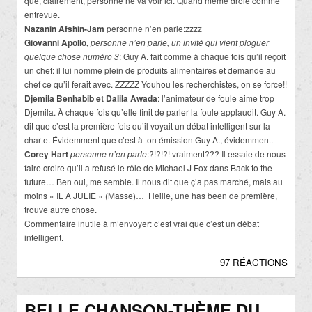
que, clairement, personne ne va voir ici. Quand même drôle comme
entrevue.
Nazanin Afshin-Jam
personne n’en parle:zzzz
Giovanni Apollo,
personne n’en parle, un invité qui vient ploguer
quelque chose numéro 3
: Guy A. fait comme à chaque fois qu’il reçoit
un chef: il lui nomme plein de produits alimentaires et demande au
chef ce qu’il ferait avec. ZZZZZ Youhou les recherchistes, on se force!!
Djemila Benhabib et Dalila Awada
: l’animateur de foule aime trop
Djemila. À chaque fois qu’elle finit de parler la foule applaudit. Guy A.
dit que c’est la première fois qu’il voyait un débat intelligent sur la
charte. Évidemment que c’est à ton émission Guy A., évidemment.
Corey Hart
personne n’en parle
:?!?!?! vraiment??? Il essaie de nous
faire croire qu’il a refusé le rôle de Michael J Fox dans Back to the
future… Ben oui, me semble. Il nous dit que ç’a pas marché, mais au
moins « IL A JULIE » (Masse)… Heille, une has been de première,
trouve autre chose.
Commentaire inutile à m’envoyer: c’est vrai que c’est un débat
intelligent.
97 RÉACTIONS
BELLE CHANSON-THÈME DU