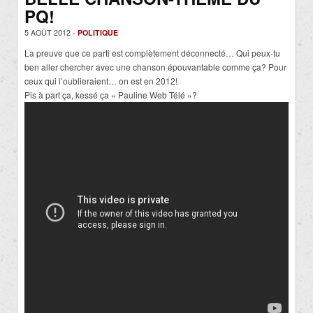
PQ!
5 AOÛT 2012 -
POLITIQUE
La preuve que ce parti est complètement déconnecté… Qui peux-tu
ben aller chercher avec une chanson épouvantable comme ça? Pour
ceux qui l’oublieraient… on est en 2012!
Pis à part ça, kessé ça « Pauline Web Télé »?