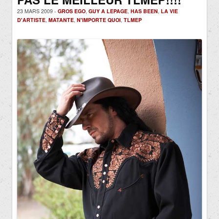
23 MARS 2009 -
GROS EGO
,
GUY A LEPAGE
,
HAS BEEN
,
LA VIE
D'ARTISTE
,
MATANTE
,
N'IMPORTE QUOI
,
TLMEP