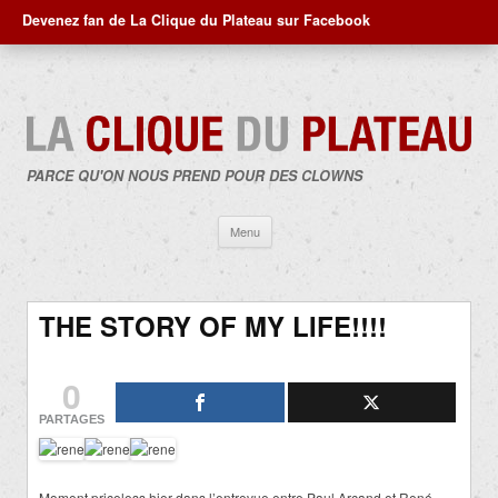
Devenez fan de La Clique du Plateau sur Facebook
PARCE QU'ON NOUS PREND POUR DES CLOWNS
Aller
Menu
au
contenu
THE STORY OF MY LIFE!!!!
0
PARTAGES
Moment priceless hier dans l’entrevue entre Paul Arcand et René