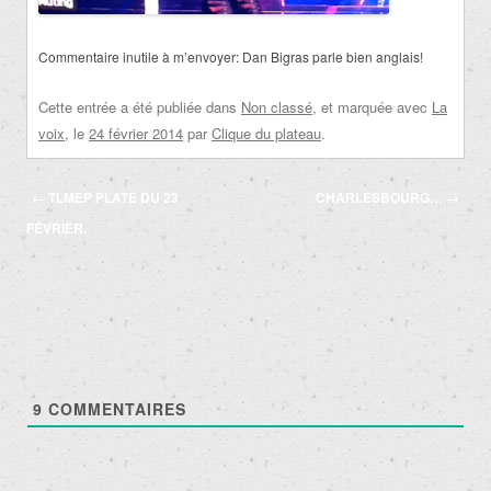
Commentaire inutile à m’envoyer: Dan Bigras parle bien anglais!
Cette entrée a été publiée dans
Non classé
, et marquée avec
La
voix
, le
24 février 2014
par
Clique du plateau
.
Navigation
←
TLMEP PLATE DU 23
CHARLESBOURG…
→
des
FÉVRIER.
articles
9
COMMENTAIRES