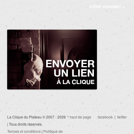
D’ÉRIC DUHAIME!
→
La Clique du Plateau © 2007 - 2026
^ haut de page
facebook
|
twitter
| Tous droits réservés.
Termes et conditions
|
Politique de