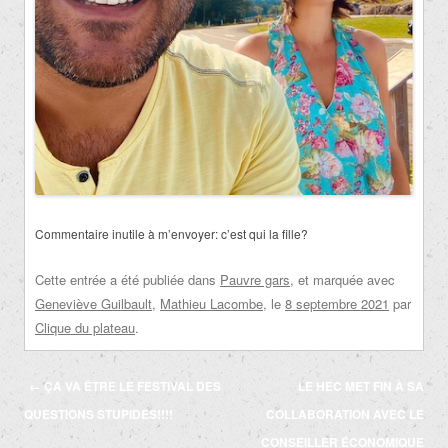
Commentaire inutile à m’envoyer: c’est qui la fille?
Cette entrée a été publiée dans
Pauvre gars
, et marquée avec
Geneviève Guilbault
,
Mathieu Lacombe
, le
8 septembre 2021
par
Clique du plateau
.
Navigation
←
ÇA VA ÊTRE LE FESTIVAL DES
LE HEC MET FIN À SA
des
QUESTIONS STUPIDES!!!!
COLLABORATION AVEC LE
articles
CONSEILLER ÉCONOMIQUE