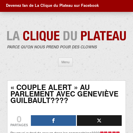
Devenez fan de La Clique du Plateau sur Facebook
PARCE QU'ON NOUS PREND POUR DES CLOWNS
Aller
Menu
au
contenu
« COUPLE ALERT » AU
PARLEMENT AVEC GENEVIÈVE
GUILBAULT????
0
PARTAGES
Pourquoi autant de coeurs dans les commentaires????