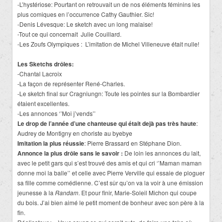
-L’hystériose: Pourtant on retrouvait un de nos éléments féminins les
plus comiques en l’occurrence Cathy Gauthier. Sic!
-Denis Lévesque: Le sketch avec un long malaise!
-Tout ce qui concernait
Julie Couillard.
-Les Zoufs Olympiques :
L’imitation de Michel Villeneuve était nulle!
Les Sketchs drôles:
-Chantal Lacroix
-La façon de représenter René-Charles.
-Le sketch final sur Cragniungn: Toute les pointes sur la Bombardier
étaient excellentes.
-Les annonces ‘’Moi j’vends’’
Le drop de l’année d’une chanteuse qui était dejà pas très haute
:
Audrey de Montigny en choriste au byebye
Imitation la plus réussie
: Pierre Brassard en Stéphane Dion.
Annonce la plus drôle sans le savoir :
De loin les annonces du lait,
avec le petit gars qui s’est trouvé des amis et qui cri ‘’Maman maman
donne moi la balle’’ et celle avec Pierre Verville qui essaie de ploguer
sa fille comme comédienne. C’est sûr qu’on va la voir à une émission
jeunesse à la
R
andam
. Et pour finir, Marie-Soleil Michon qui coupe
du bois. J’ai bien aimé le petit moment de bonheur avec son père à la
fin.