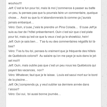
wouhou!!!!
Jeff: C’est le fun pour toi, mais là moi j’commence à passer au batte
un peu, tu penses pas que tu pourrais faire un commentaire, quelque
chose… Avoir su que tu m’abandonnerais là comme ça j’aurais
jamais embarqué…
Véro: Ouin, s’cuse, j’vais te prendre un Pina Colada… S’cuse Jeff je
suis au bar de l’hôtel présentement. Ouin c’est sûr que c’est plate
pour toi, mais qu’est-ce que tu veux c’est ça le showbizz, hein!
Jeff: Ouin je sais ben… T’as-tu eu des commentaires négatifs toi là-
bas?
Véro: T’es tu fou toi, penses-tu vraiment que je fréquente des hôtels
de Québécois colons!!! Au salaire qu’on me paye je suis dans le jet-
set moi!!!
Jeff: Ouin, mais oublie pas que c’est un peu nous les Québécois qui
payent tes vacances, non?
Véro: Whatever, faut que je te laisse. Louis est saoul mort sur le bord
de la piscine…
Jeff: Ok j’comprends ça, y veut oublier sa derniere année dans
l’alcool?
Véro: Oui oui, toi aussi bonne journée…