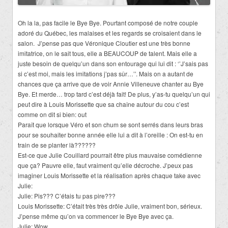
Oh la la, pas facile le Bye Bye. Pourtant composé de notre couple
adoré du Québec, les malaises et les regards se croisaient dans le
salon.
J’pense pas que Véronique Cloutier est une très bonne
imitatrice, on le sait tous, elle a BEAUCOUP de talent. Mais elle a
juste besoin de quelqu’un dans son entourage qui lui dit : ‘’J’sais pas
si c’est moi, mais les imitations j’pas sûr…’’. Mais on a autant de
chances que ça arrive que de voir Annie Villeneuve chanter au Bye
Bye. Et merde… trop tard c’est déjà fait! De plus, y’as-tu quelqu’un qui
peut dire à Louis Morissette que sa chaîne autour du cou c’est
comme on dit si bien: out
Paraît que lorsque Véro et son chum se sont serrés dans leurs bras
pour se souhaiter bonne année elle lui a dit à l’oreille : On est-tu en
train de se planter là??????
Est-ce que Julie Couillard pourrait être plus mauvaise comédienne
que ça? Pauvre elle, faut vraiment qu’elle décroche. J’peux pas
imaginer Louis Morissette et la réalisation après chaque take avec
Julie:
Julie: Pis??? C’étais tu pas pire???
Louis Morissette: C’était très très drôle Julie, vraiment bon, sérieux.
J’pense même qu’on va commencer le Bye Bye avec ça.
Julie: Wow.