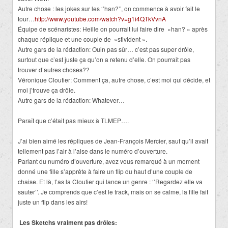
Autre chose : les jokes sur les ‘’han?’’, on commence à avoir fait le
tour…
http://www.youtube.com/watch?v=g1i4QTkVvnA
Équipe de scénaristes: Heille on pourrait lui faire dire »han? » après
chaque réplique et une couple de »stivident ».
Autre gars de la rédaction: Ouin pas sûr… c’est pas super drôle,
surtout que c’est juste ça qu’on a retenu d’elle. On pourrait pas
trouver d’autres choses??
Véronique Cloutier: Comment ça, autre chose, c’est moi qui décide, et
moi j’trouve ça drôle.
Autre gars de la rédaction: Whatever…
Paraît que c’était pas mieux à TLMEP….
J’ai bien aimé les répliques de Jean-François Mercier, sauf qu’il avait
tellement pas l’air à l’aise dans le numéro d’ouverture.
Parlant du numéro d’ouverture, avez vous remarqué à un moment
donné une fille s’apprête à faire un flip du haut d’une couple de
chaise. Et là, t’as la Cloutier qui lance un genre : ‘’Regardez elle va
sauter’’. Je comprends que c’est le track, mais on se calme, la fille fait
juste un flip dans les airs!
Les Sketchs vraiment pas drôles: