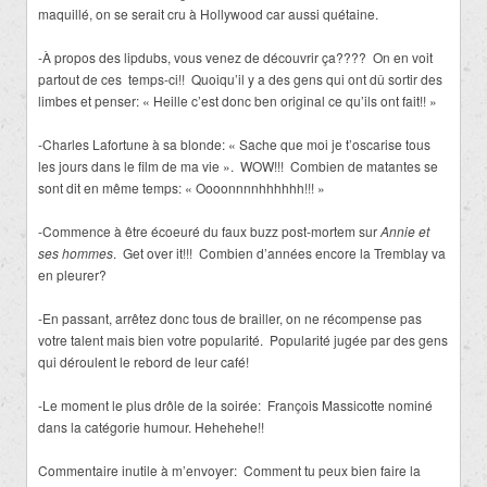
maquillé, on se serait cru à Hollywood car aussi quétaine.
-À propos des lipdubs, vous venez de découvrir ça???? On en voit
partout de ces temps-ci!! Quoiqu’il y a des gens qui ont dû sortir des
limbes et penser: « Heille c’est donc ben original ce qu’ils ont fait!! »
-Charles Lafortune à sa blonde: « Sache que moi je t’oscarise tous
les jours dans le film de ma vie ». WOW!!! Combien de matantes se
sont dit en même temps: « Oooonnnnhhhhhh!!! »
-Commence à être écoeuré du faux buzz post-mortem sur
Annie et
ses hommes
. Get over it!!! Combien d’années encore la Tremblay va
en pleurer?
-En passant, arrêtez donc tous de brailler, on ne récompense pas
votre talent mais bien votre popularité. Popularité jugée par des gens
qui déroulent le rebord de leur café!
-Le moment le plus drôle de la soirée: François Massicotte nominé
dans la catégorie humour. Hehehehe!!
Commentaire inutile à m’envoyer: Comment tu peux bien faire la