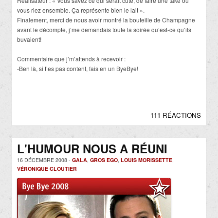
Réalisateur : « Vous savez ce qui serait cute, de faire une take où
vous riez ensemble. Ça représente bien le lait ».
Finalement, merci de nous avoir montré la bouteille de Champagne
avant le décompte, j’me demandais toute la soirée qu’est-ce qu’ils
buvaient!
Commentaire que j’m’attends à recevoir :
-Ben là, si t’es pas content, fais en un ByeBye!
111 RÉACTIONS
L'HUMOUR NOUS A RÉUNI
16 DÉCEMBRE 2008 -
GALA
,
GROS EGO
,
LOUIS MORISSETTE
,
VÉRONIQUE CLOUTIER