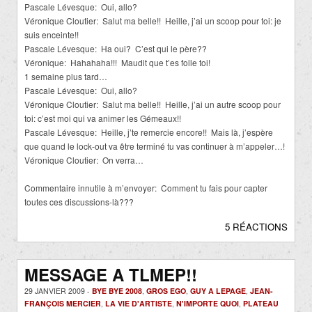
Pascale Lévesque: Oui, allo?
Véronique Cloutier: Salut ma belle!! Heille, j’ai un scoop pour toi: je
suis enceinte!!
Pascale Lévesque: Ha oui? C’est qui le père??
Véronique: Hahahaha!!! Maudit que t’es folle toi!
1 semaine plus tard…
Pascale Lévesque: Oui, allo?
Véronique Cloutier: Salut ma belle!! Heille, j’ai un autre scoop pour
toi: c’est moi qui va animer les Gémeaux!!
Pascale Lévesque: Heille, j’te remercie encore!! Mais là, j’espère
que quand le lock-out va être terminé tu vas continuer à m’appeler…!
Véronique Cloutier: On verra…
Commentaire innutile à m’envoyer: Comment tu fais pour capter
toutes ces discussions-là???
5 RÉACTIONS
MESSAGE A TLMEP!!
29 JANVIER 2009 -
BYE BYE 2008
,
GROS EGO
,
GUY A LEPAGE
,
JEAN-
FRANÇOIS MERCIER
,
LA VIE D'ARTISTE
,
N'IMPORTE QUOI
,
PLATEAU