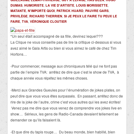
DUMAS
,
HUMORISTE
,
LA VIE D'ARTISTE
,
LOUIS MORISSETTE
,
MATANTE
,
N'IMPORTE QUOI
,
PATRICK HUARD
,
PAUVRE GARS
,
PRIVILÈGE
,
RICHARD THERRIEN
,
SI JE PEUX LE FAIRE TU PEUX LE
FAIRE
,
TVA
,
VÉRONIQUE CLOUTIER
*Un seul était accompagné de sa fille, devinez lequel???
La Clique ne vous conseille pas de lire la critique ci-dessous si vous
avez aimé le Gala Artis ou bien si vous aimez le café de chez
Tim
Hortons…
-Pour commencer, message aux chroniqueurs télé qui ne font pas
partie de l’empire TVA: arrêtez de dire que c’est le show de TVA, à
chaque année vous répétez les mêmes choses.
-Merci aux Grandes Gueules pour l’énumération de jokes plates, on
peut dire que vous vous êtes surpassés. En passant, arrêtez donc de
rire de la joke de l’autre, crime c’est vous autres qui les avez écrites!
Venez pas me dire que vous venez de comprendre vos jokes live en
show… Sérieux, les gens de Radio-Canada devaient tellement se
demander ce qu’ils faisaient là.
-Et que dire du tapis rouge… Du beau monde, bien habillé, bien