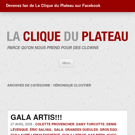
Devenez fan de La Clique du Plateau sur Facebook
PARCE QU'ON NOUS PREND POUR DES CLOWNS
Aller
Menu
au
contenu
ARCHIVES DE CATÉGORIE :
VÉRONIQUE CLOUTIER
GALA ARTIS!!!
27 AVRIL 2009 -
COLETTE PROVENCHER
,
DANY TURCOTTE
,
DENIS
LÉVESQUE
,
ÉRIC SALVAIL
,
GALA
,
GRANDES GUEULES
,
GROS EGO
,
GUILLAUME LEMAY-THIVIERGE
,
GUY A LEPAGE
,
HAS BEEN
,
HUGO